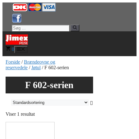
Hop
til
indhold
Søg
efter:
0
Menu
Forside
/
Brændeovne og
reservedele
/
Jøtul
/ F 602-serien
F 602-serien
Viser 1 resultat