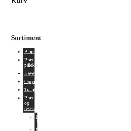
Kurv
Sortiment
Biopejse
Brænde og
pillekomfurer
Havepejs
Oprydning/Tilbud
Træpilleovne
Brændeovne
og
reservedele
Reservedele
Jimex-ovne
Hwam