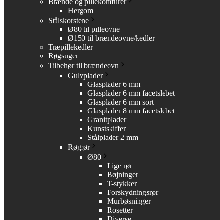
Brænde og pillekomfurer
Hergom
Stålskorstene
Ø80 til pilleovne
Ø150 til brændeovne/kedler
Træpillekedler
Røgsuger
Tilbehør til brændeovn
Gulvplader
Glasplader 6 mm
Glasplader 6 mm facetslebet
Glasplader 6 mm sort
Glasplader 8 mm facetslebet
Granitplader
Kunstskiffer
Stålplader 2 mm
Røgrør
Ø80
Lige rør
Bøjninger
T-stykker
Forskydningsrør
Murbøsninger
Rosetter
Diverse