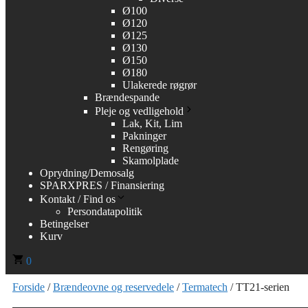
Ø100
Ø120
Ø125
Ø130
Ø150
Ø180
Ulakerede røgrør
Brændespande
Pleje og vedligehold
Lak, Kit, Lim
Pakninger
Rengøring
Skamolplade
Oprydning/Demosalg
SPARXPRES / Finansiering
Kontakt / Find os
Persondatapolitik
Betingelser
Kurv
0
Forside
/
Brændeovne og reservedele
/
Termatech
/ TT21-serien