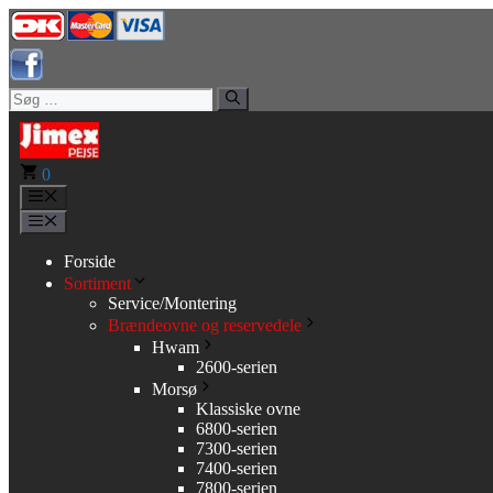
Hop
til
indhold
Søg
efter:
0
Menu
Menu
Forside
Sortiment
Service/Montering
Brændeovne og reservedele
Hwam
2600-serien
Morsø
Klassiske ovne
6800-serien
7300-serien
7400-serien
7800-serien