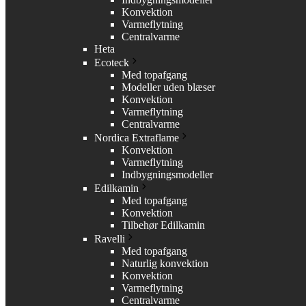
Konvektion
Varmeflytning
Centralvarme
Heta
Ecoteck
Med topafgang
Modeller uden blæser
Konvektion
Varmeflytning
Centralvarme
Nordica Extraflame
Konvektion
Varmeflytning
Indbygningsmodeller
Edilkamin
Med topafgang
Konvektion
Tilbehør Edilkamin
Ravelli
Med topafgang
Naturlig konvektion
Konvektion
Varmeflytning
Centralvarme