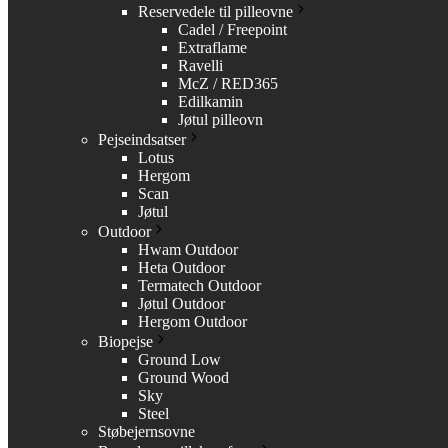
Reservedele til pilleovne
Cadel / Freepoint
Extraflame
Ravelli
McZ / RED365
Edilkamin
Jøtul pilleovn
Pejseindsatser
Lotus
Hergom
Scan
Jøtul
Outdoor
Hwam Outdoor
Heta Outdoor
Termatech Outdoor
Jøtul Outdoor
Hergom Outdoor
Biopejse
Ground Low
Ground Wood
Sky
Steel
Støbejernsovne