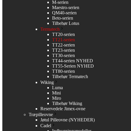
M-serien
Maestro-serien
QM40-serien
Beto-serien
Tilbehør Lotus
Termatech
TT20-serien
TT21-serien
TT22-serien
TT23-serien
TT30-serien
TT44-serien NYHED
TT55-Serien NYHED
TT80-serien
Tilbehør Termatech
Wiking
Luma
Mini
Miro
Tilbehør Wiking
Reservedele Jimex-ovne
Træpilleovne
Jøtul Pilleovne (NYHEDER)
Cadel
Indbygningsmodeller