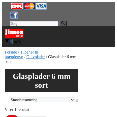
Hop
til
indhold
Søg
efter:
0
Menu
Forside
/
Tilbehør til
brændeovn
/
Gulvplader
/ Glasplader 6 mm
sort
Glasplader 6 mm
sort
Viser 1 resultat