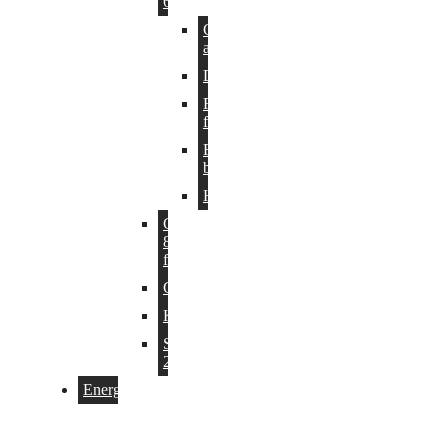
6 mm sort
Cirkel
afskåret
Dråbe
Firkant
flad
Flad
bue
Halvrund
Glasplader
8 mm
facetslebet
Granitplader
Kunstskiffer
Stålplader
2 mm
Energimærke