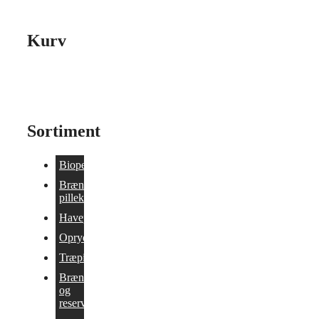
Kurv
Sortiment
Biopejse
Brænde og
pillekomfurer
Havepejs
Oprydning/Tilbud
Træpilleovne
Brændeovne
og
reservedele