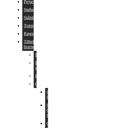
Pejseindsatser
Støbejernsovne
Stålskorstene
Træpillekedler
Røgsuger
Tilbehør til
brændeovn
Brændespande
Pleje og
vedligehold
Røgrør
Gulvplader
Glasplader
6 mm
Glasplader
6 mm
facetslebet
Glasplader