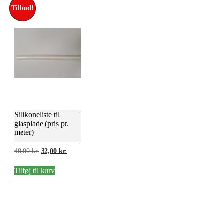
Tilbud!
Silikoneliste til
glasplade (pris pr.
meter)
Den
Den
40,00
kr.
32,00
kr.
oprindelige
aktuelle
pris
pris
Tilføj til kurv
var:
er:
40,00 kr..
32,00 kr..