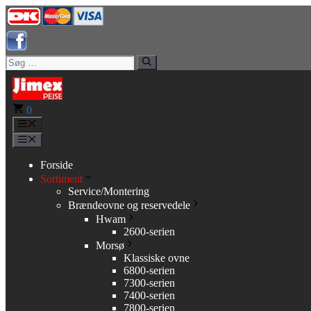
Hop
til
indhold
Søg
efter:
0
Menu
Menu
Forside
Sortiment
Service/Montering
Brændeovne og reservedele
Hwam
2600-serien
Morsø
Klassiske ovne
6800-serien
7300-serien
7400-serien
7800-serien