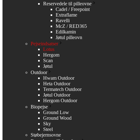
Reservedele til pilleovne
Cadel / Freepoint
Extraflame
Ravelli
McZ / RED365
Edilkamin
Jøtul pilleovn
Pejseindsatser
Lotus
Hergom
Scan
Jøtul
Outdoor
Hwam Outdoor
Heta Outdoor
Termatech Outdoor
Jøtul Outdoor
Hergom Outdoor
Biopejse
Ground Low
Ground Wood
Sky
Steel
Støbejernsovne