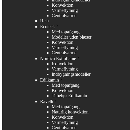
Konvektion
Varmeflytning
Centralvarme
Heta
Ecoteck
Med topafgang
Modeller uden blæser
Konvektion
Varmeflytning
Centralvarme
Nordica Extraflame
Konvektion
Varmeflytning
Indbygningsmodeller
Edilkamin
Med topafgang
Konvektion
Tilbehør Edilkamin
Ravelli
Med topafgang
Naturlig konvektion
Konvektion
Varmeflytning
Centralvarme