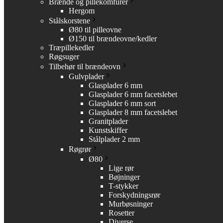
Brænde og pillekomfurer
Hergom
Stålskorstene
Ø80 til pilleovne
Ø150 til brændeovne/kedler
Træpillekedler
Røgsuger
Tilbehør til brændeovn
Gulvplader
Glasplader 6 mm
Glasplader 6 mm facetslebet
Glasplader 6 mm sort
Glasplader 8 mm facetslebet
Granitplader
Kunstskiffer
Stålplader 2 mm
Røgrør
Ø80
Lige rør
Bøjninger
T-stykker
Forskydningsrør
Murbøsninger
Rosetter
Diverse