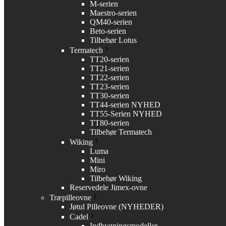
M-serien
Maestro-serien
QM40-serien
Beto-serien
Tilbehør Lotus
Termatech
TT20-serien
TT21-serien
TT22-serien
TT23-serien
TT30-serien
TT44-serien NYHED
TT55-Serien NYHED
TT80-serien
Tilbehør Termatech
Wiking
Luma
Mini
Miro
Tilbehør Wiking
Reservedele Jimex-ovne
Træpilleovne
Jøtul Pilleovne (NYHEDER)
Cadel
Indbygningsmodeller