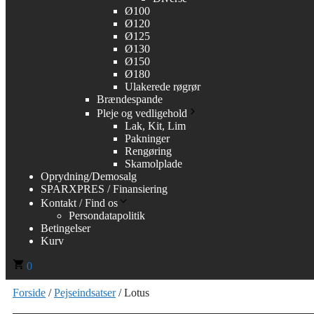
Ø100
Ø120
Ø125
Ø130
Ø150
Ø180
Ulakerede røgrør
Brændespande
Pleje og vedligehold
Lak, Kit, Lim
Pakninger
Rengøring
Skamolplade
Oprydning/Demosalg
SPARXPRES / Finansiering
Kontakt / Find os
Persondatapolitik
Betingelser
Kurv
0
Forside
/
Pejseindsatser
/ Lotus