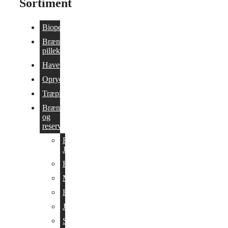
Sortiment
Biopejse
Brænde og
pillekomfurer
Havepejs
Oprydning/Tilbud
Træpilleovne
Brændeovne
og
reservedele
Reservedele
Jimex-ovne
Hwam
Morsø
Heta
Jøtul
Scan