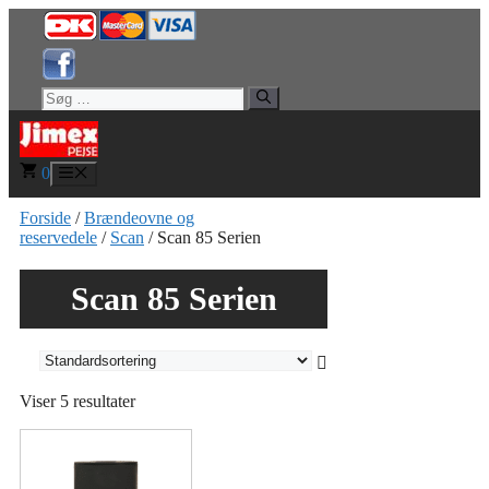
Hop
til
indhold
Søg
efter:
0
Menu
Forside
/
Brændeovne og
reservedele
/
Scan
/ Scan 85 Serien
Scan 85 Serien
Viser 5 resultater