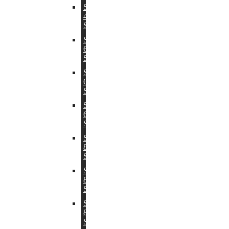
Scan
41
Serien
Scan
65
Serien
Scan
66
Serien
Scan
68
Serien
Scan
80
Serien
Scan
83
Serien
Scan
85
Serien