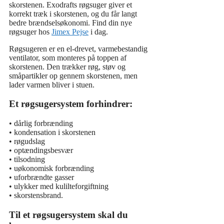
skorstenen. Exodrafts røgsuger giver et
korrekt træk i skorstenen, og du får langt
bedre brændselsøkonomi. Find din nye
røgsuger hos
Jimex Pejse
i dag.
Røgsugeren er en el-drevet, varmebestandig
ventilator, som monteres på toppen af
skorstenen. Den trækker røg, støv og
småpartikler op gennem skorstenen, men
lader varmen bliver i stuen.
Et røgsugersystem forhindrer:
• dårlig forbrænding
• kondensation i skorstenen
• røgudslag
• optændingsbesvær
• tilsodning
• uøkonomisk forbrænding
• uforbrændte gasser
• ulykker med kulilteforgiftning
• skorstensbrand.
Til et røgsugersystem skal du