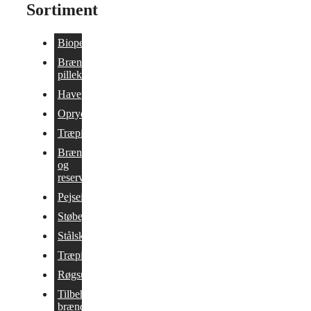
Sortiment
Biopejse
Brænde og
pillekomfurer
Havepejs
Oprydning/Tilbud
Træpilleovne
Brændeovne
og
reservedele
Pejseindsatser
Støbejernsovne
Stålskorstene
Træpillekedler
Røgsuger
Tilbehør til
brændeovn