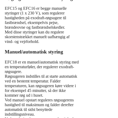
EFC15 og EFC16 er begge manuelle
styringer (1 x 230 V), som regulerer
hastigheden på exodraft-røgsugere til
fastbrændsel, eksempelvis pejse,
brændeovne og fastbrændselskedler.
Med disse styringer kan du regulere
skorstenstrækket manuelt uafhængig af
vind- og vejrforhold.
Manuel/automatisk styring
EFC18 er en manuel/automatisk styring med
en temperaturføler, der regulerer exodraft-
røgsugere.
Røgsugeren indstilles til at starte automatisk
ved en bestemt temperatur. Falder
temperaturen, kan røgsugeren køre videre i
for eksempel 45 minutter, så der ikke
kommer røg ud i huset.
Ved manuel opstart reguleres røgsugerens
hastighed til maksimum og falder derefter
automatisk til sidst benyttede
indstillingsniveau.