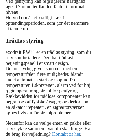
Ved genfyring kan røgsugerens hastighed
øges i 3 minutter før den falder til normalt
niveau.
Herved opnås et kraftigt træk i
optændingsperioden, som gør det nemmere
at tænde op.
Trådløs styring
exodraft EW41 er en trådløs styring, som du
selv kan installere. Den har trådløst
betjeningspanel i et smart design.
Denne styring giver, sammen med en
temperaturføler, flere muligheder, blandt
andet automatisk start og stop ud fra
temperaturen i skorstenen, alarm ved for høj
røgtemperatur og signal for genfyring.
Rækkevidden for trådløse komponenter kan
begrænses af fysiske årsager, og derfor kan
en såkaldt ‘repeater’, en signalforstærker,
købes hvis du får signalproblemer.
Nedenfor kan du vælge enten en pakke eller
selv stykke sammen hvad du skal bruge. Har
du brug for vejledning?
Kontakt os her
.