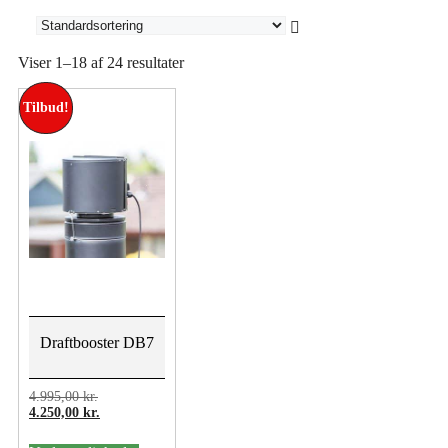
Viser 1–18 af 24 resultater
Tilbud!
Draftbooster DB7
Den
4.995,00
kr.
oprindelige
Den
4.250,00
kr.
pris
aktuelle
Dette
var:
pris