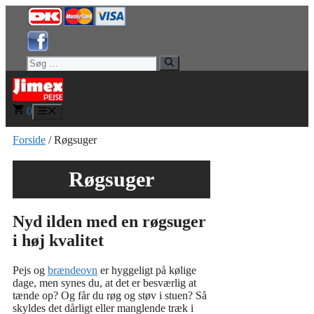
Hop
til
indhold
Søg
efter:
0
Menu
Forside
/ Røgsuger
Røgsuger
Nyd ilden med en røgsuger
i høj kvalitet
Pejs og
brændeovn
er hyggeligt på kølige
dage, men synes du, at det er besværlig at
tænde op? Og får du røg og støv i stuen? Så
skyldes det dårligt eller manglende træk i