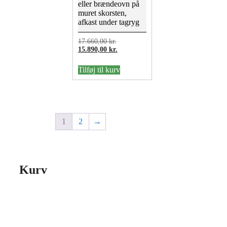
eller brændeovn på
muret skorsten,
afkast under tagryg
Den
17.660,00
kr.
oprindelige
Den
15.890,00
kr.
pris
aktuelle
var:
pris
Tilføj til kurv
17.660,00 kr..
er:
15.890,00 kr..
1
2
→
Kurv