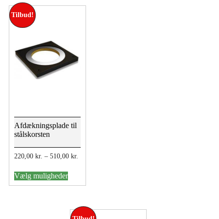
Mulighederne
Tilbud!
kan
vælges
på
varesiden
Afdækningsplade til
stålskorsten
Prisinterval:
220,00
kr.
–
510,00
kr.
220,00 kr.
Dette
til
Vælg muligheder
vare
510,00 kr.
har
flere
varianter.
Mulighederne
Tilbud!