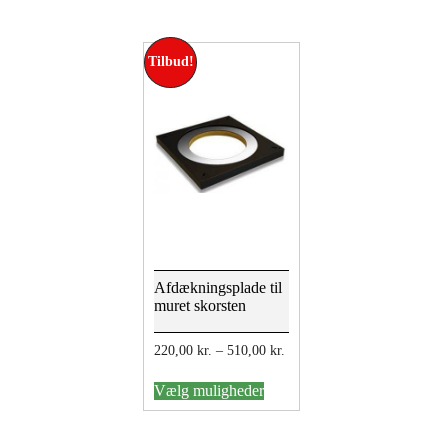
Tilbud!
Afdækningsplade til
muret skorsten
Prisinterval:
220,00
kr.
–
510,00
kr.
220,00 kr.
Dette
til
Vælg muligheder
vare
510,00 kr.
har
flere
varianter.