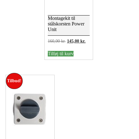
Montagekit til
stålskorsten Power
Unit
Den
Den
160,00
kr.
145,00
kr.
oprindelige
aktuelle
pris
pris
Tilføj til kurv
var:
er:
160,00 kr..
145,00 kr..
Tilbud!