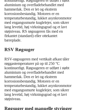
kontinuerligt. Røgsugeren er udført i støbt
aluminium og overfladebehandlet med
hammerlak. Den er let og ekstrem
korrosionsbestandig. Motoren er en
temperaturbestandig, lukket asynkronmotor
med engangssmurte kuglelejer, som sikrer
lang levetid, høj virkningsgrad og et lavt
støjniveau. RS røgsugeren fås med en
firkantet (standard) eller ottekantet
bæreplade.
RSV Røgsuger
RSV-røgsugeren med vertikalt afkast tåler
røggastemperaturer på op til 250 °C
kontinuerligt. Røgsugeren er udført i støbt
aluminium og overfladebehandlet med
hammerlak. Den er let og ekstrem
korrosionsbestandig. Motoren er en
temperaturbestandig, lukket asynkronmotor
med engangssmurte kuglelejer, som sikrer
lang levetid, høj virkningsgrad og et lavt
støjniveau.
Røgsuger med manuelle styringer