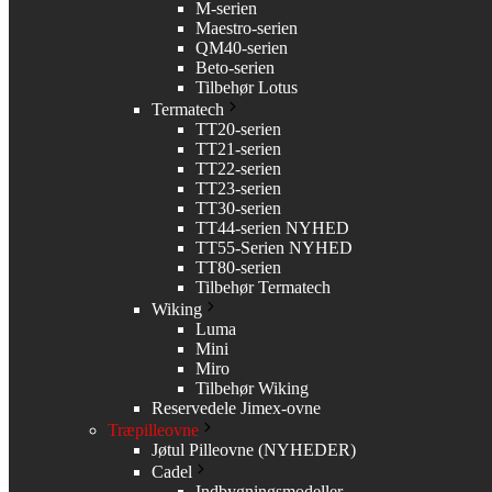
M-serien
Maestro-serien
QM40-serien
Beto-serien
Tilbehør Lotus
Termatech
TT20-serien
TT21-serien
TT22-serien
TT23-serien
TT30-serien
TT44-serien NYHED
TT55-Serien NYHED
TT80-serien
Tilbehør Termatech
Wiking
Luma
Mini
Miro
Tilbehør Wiking
Reservedele Jimex-ovne
Træpilleovne
Jøtul Pilleovne (NYHEDER)
Cadel
Indbygningsmodeller