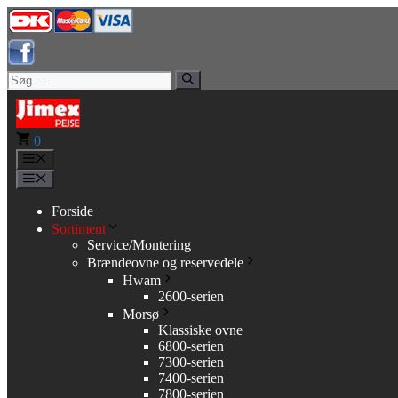
Hop
til
indhold
Søg
efter:
0
Menu
Menu
Forside
Sortiment
Service/Montering
Brændeovne og reservedele
Hwam
2600-serien
Morsø
Klassiske ovne
6800-serien
7300-serien
7400-serien
7800-serien