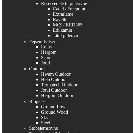
Reservedele til pilleovne
Cadel / Freepoint
Extraflame
Ravelli
McZ / RED365
Edilkamin
Jøtul pilleovn
Pejseindsatser
Lotus
Hergom
Scan
Jøtul
Outdoor
Hwam Outdoor
Heta Outdoor
Termatech Outdoor
Jøtul Outdoor
Hergom Outdoor
Biopejse
Ground Low
Ground Wood
Sky
Steel
Støbejernsovne