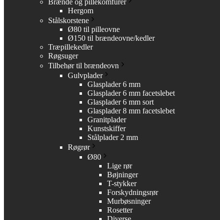
Brænde og pillekomfurer
Hergom
Stålskorstene
Ø80 til pilleovne
Ø150 til brændeovne/kedler
Træpillekedler
Røgsuger
Tilbehør til brændeovn
Gulvplader
Glasplader 6 mm
Glasplader 6 mm facetslebet
Glasplader 6 mm sort
Glasplader 8 mm facetslebet
Granitplader
Kunstskiffer
Stålplader 2 mm
Røgrør
Ø80
Lige rør
Bøjninger
T-stykker
Forskydningsrør
Murbøsninger
Rosetter
Diverse