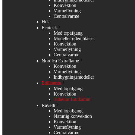
Konvektion
Varmeflytning
Centralvarme
Heta
Ecoteck
Med topafgang
Modeller uden blæser
Konvektion
Varmeflytning
Centralvarme
Nordica Extraflame
Konvektion
Varmeflytning
Indbygningsmodeller
Edilkamin
Med topafgang
Konvektion
Tilbehør Edilkamin
Ravelli
Med topafgang
Naturlig konvektion
Konvektion
Varmeflytning
Centralvarme