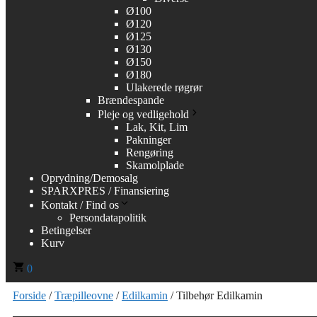
Ø100
Ø120
Ø125
Ø130
Ø150
Ø180
Ulakerede røgrør
Brændespande
Pleje og vedligehold
Lak, Kit, Lim
Pakninger
Rengøring
Skamolplade
Oprydning/Demosalg
SPARXPRES / Finansiering
Kontakt / Find os
Persondatapolitik
Betingelser
Kurv
0
Forside
/
Træpilleovne
/
Edilkamin
/ Tilbehør Edilkamin