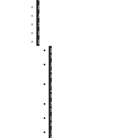
Heta
Jøtul
Scan
Hergom
Lotus
Beto-
serien
Jubilee
20-
serien
Jubilee
25-
serien
Maestro-
serien
QM40-
serien
Tilbehør
Lotus