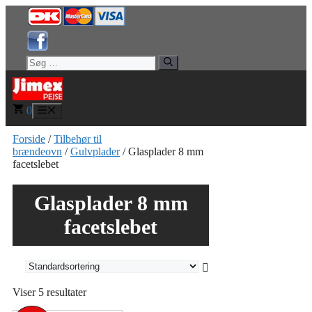
Hop
til
indhold
Søg
efter:
0
Menu
Forside
/
Tilbehør til
brændeovn
/
Gulvplader
/ Glasplader 8 mm
facetslebet
Glasplader 8 mm
facetslebet
Viser 5 resultater