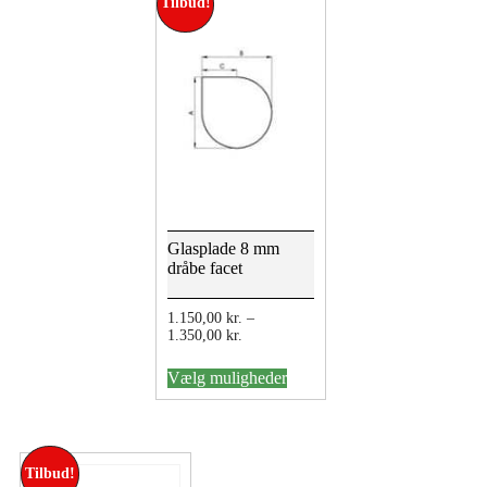
Tilbud!
kan
vælges
på
varesiden
Glasplade 8 mm
dråbe facet
1.150,00
kr.
–
Prisinterval:
1.350,00
kr.
1.150,00 kr.
Dette
til
Vælg muligheder
vare
1.350,00 kr.
har
flere
varianter.
Mulighederne
Tilbud!
kan