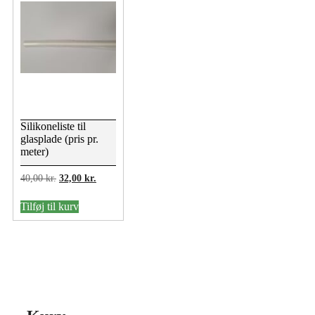
på
varesiden
Silikoneliste til
glasplade (pris pr.
meter)
Den
Den
40,00
kr.
32,00
kr.
oprindelige
aktuelle
pris
pris
Tilføj til kurv
var:
er:
40,00 kr..
32,00 kr..