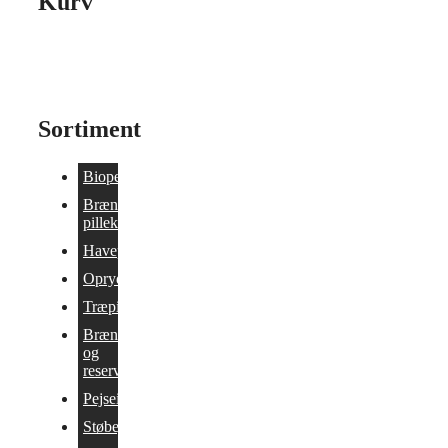
Kurv
Sortiment
Biopejse
Brænde og
pillekomfurer
Havepejs
Oprydning/Tilbud
Træpilleovne
Brændeovne
og
reservedele
Pejseindsatser
Støbejernsovne