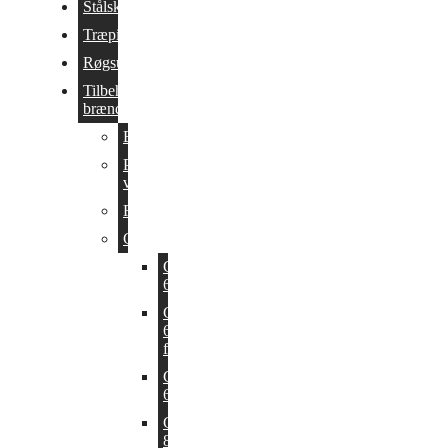
Stålskorstene
Træpillekedler
Røgsuger
Tilbehør til
brændeovn
Brændespande
Pleje og
vedligehold
Røgrør
Gulvplader
Glasplader
6 mm
Glasplader
6 mm
facetslebet
Glasplader
6 mm sort
Glasplader
8 mm