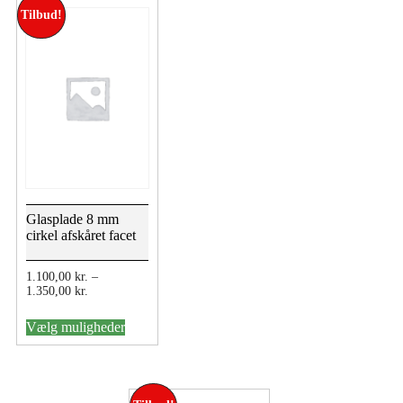
Tilbud!
Glasplade 8 mm
cirkel afskåret facet
1.100,00
kr.
–
Prisinterval:
1.350,00
kr.
1.100,00 kr.
Dette
til
Vælg muligheder
vare
1.350,00 kr.
har
flere
varianter.
Mulighederne