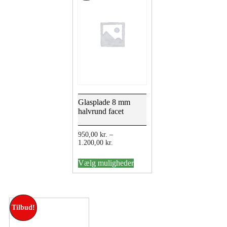
Glasplade 8 mm
halvrund facet
950,00
kr.
–
Prisinterval:
1.200,00
kr.
950,00 kr.
Dette
til
Vælg muligheder
vare
1.200,00 kr.
har
flere
varianter.
Mulighederne
Tilbud!
kan
vælges