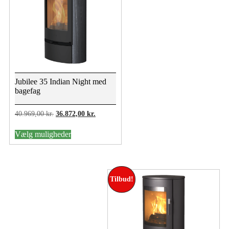
Jubilee 35 Indian Night med
bagefag
Den
Den
40.969,00
kr.
36.872,00
kr.
oprindelige
aktuelle
Dette
pris
pris
Vælg muligheder
vare
var:
er:
har
40.969,00 kr..
36.872,00 kr..
flere
varianter.
Mulighederne
Tilbud!
kan
vælges
på
varesiden