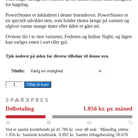
for bagefag.
PowerStones er inkluderet i denne brændeovn. PowerStones er
en specielt udviklet sten, som holder ekstra længe på varmen og
afgiver varme mange timer efter ilden er gået ud.
Ovnene fås i to sten varianter, Fedtsten og Indian Night, og lågen
kan vælges enten i sort eller grå.
Tjek nederst på siden for diverse tilbehør til denne ovn.
Studs:
Maestro
Tilføj til kurv
1
Fedtsten
Magic
antal
Delbetaling
1.056
kr. pr. måned
36
48
60
72
Ved et samlet kreditbeløb på 41.786 kr. over 48 mdr.: Månedlig ydelse
1.056 kr. Samlede kreditomk. 8.892 kr. Samlet tilbagebetaling 50.678