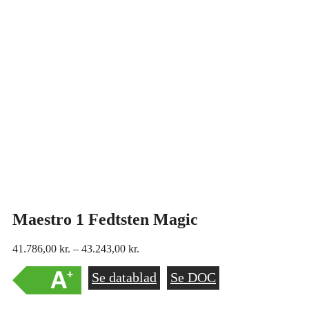
Maestro 1 Fedtsten Magic
Prisinterval:
41.786,00
kr.
–
43.243,00
kr.
41.786,00 kr.
til
Se datablad
Se DOC
43.243,00 kr.