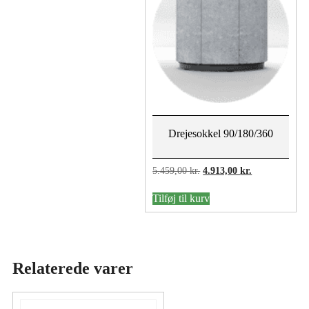
Drejesokkel 90/180/360
Den
Den
5.459,00
kr.
4.913,00
kr.
oprindelige
aktuelle
pris
pris
Tilføj til kurv
var:
er:
5.459,00 kr..
4.913,00 kr..
Relaterede varer