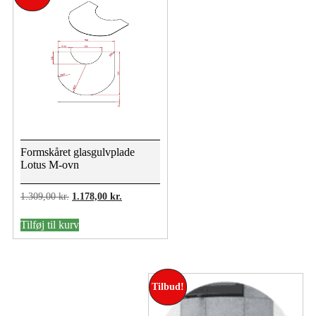
Formskåret glasgulvplade
Lotus M-ovn
Den
Den
1.309,00
kr.
1.178,00
kr.
oprindelige
aktuelle
pris
pris
Tilføj til kurv
var:
er:
1.309,00 kr..
1.178,00 kr..
Tilbud!