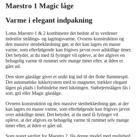
Maestro 1 Magic låge
Varme i elegant indpakning
Lotus Maestro 1 & 2 kombinerer det bedste af to verdener
indenfor strålings- og lagringsvarme. Ovnens konstruktion og
den massive stenbeklædning gør, at der kan lagres en masse
varme, som efterfølgende kan frigives jævnt over adskillige timer.
Det betyder, at du med få fyringer vil opleve, at der afgives en
behagelig varme til rummet selv mange timer efter, at ilden er
gået ud.
Den store glaslåge giver et unikt kig ind til det flotte flammespil.
Det automatiske lukkesystem med to magneter, trækker elegant
lågen på plads i forbindelse med lukningen. Støbejernslågen fås i
sort, grå eller Magic glaslåge.
Ovnens konstruktion og den massive stenbeklædning gør, at der
kan lagres en masse varme, som efterfølgende kan frigives jævnt
over adskillige timer. Det betyder, at du med få fyringer vil
opleve, at der afgives en behagelig varme til rummet selv mange
timer efter, at ilden er gået ud.
Som noget særligt for Maestro 2, fås denne model med mulighed