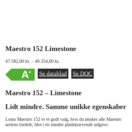
Maestro 152 Limestone
Prisinterval:
47.582,00
kr.
–
49.354,00
kr.
47.582,00 kr.
til
Se datablad
Se DOC
49.354,00 kr.
Maestro 152 – Limestone
Lidt mindre. Samme unikke egenskaber
Lotus Maestro 152 er et godt valg, hvis du ønsker alle Maestro
seriens fordele, blot i en mindre pladskrævende udgave.