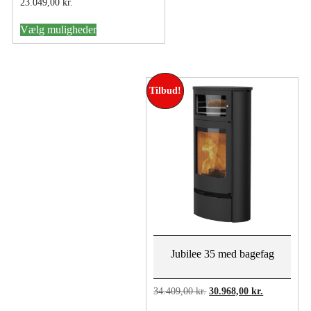
23.049,00
kr.
Dette
Vælg muligheder
vare
har
flere
varianter.
Mulighederne
Tilbud!
kan
vælges
på
varesiden
Jubilee 35 med bagefag
Den
Den
34.409,00
kr.
30.968,00
kr.
oprindelige
aktuelle
Dette