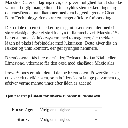
Maestro 152 er en lagringsovn, der giver mulighed for at strække
varmen i rigtig mange timer. Det skyldes stenbeklædningen og
det enestående brandkammer med den bagvedliggende Clean
Burn Technology, der sikrer en meget effektiv forbrænding.
Der er tale om en stilsikker og elegant brændeovn der med sin
store glaslåge giver et stort indsyn til flammehavet. Maestro 152
har et automatisk lukkesystem med to magneter, der trækker
lågen på plads i forbindelse med lukningen. Dette giver dig en
lækker og unik komfort, der gør fyringen nemmere.
Brændeovnen fås i tre overflader, Fedtsten, Indian Night eller
Limestone, ydermere fås den også med glaslåge i Magic glas.
PowerStones er inkluderet i denne brændeovn. PowerStones er
en specielt udviklet sten, som holder ekstra længe på varmen og
afgiver varme mange timer efter ilden er gået ud.
Tjek nederst på siden for diverse tilbehør til denne ovn.
Farve låge:
Studs: