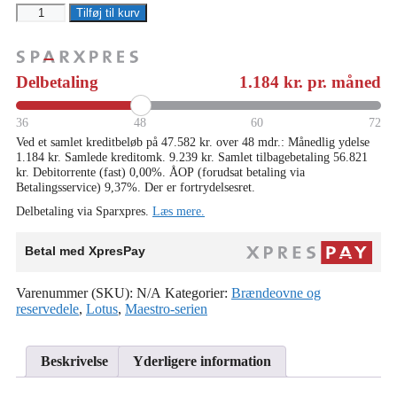
Maestro
Tilføj til kurv
152
Limestone
antal
Delbetaling
1.184
kr. pr. måned
36
48
60
72
Ved et samlet kreditbeløb på 47.582 kr. over 48 mdr.: Månedlig ydelse
1.184 kr. Samlede kreditomk. 9.239 kr. Samlet tilbagebetaling 56.821
kr. Debitorrente (fast) 0,00%. ÅOP (forudsat betaling via
Betalingsservice) 9,37%. Der er fortrydelsesret.
Delbetaling via Sparxpres.
Læs mere.
Betal med XpresPay
Varenummer (SKU):
N/A
Kategorier:
Brændeovne og
reservedele
,
Lotus
,
Maestro-serien
Beskrivelse
Yderligere information