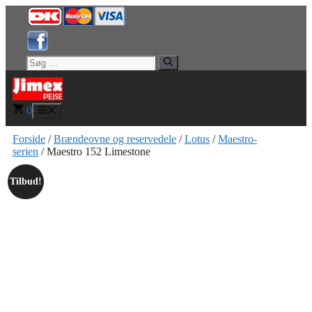
Hop
til
indhold
Søg
efter:
0
Menu
Forside
/
Brændeovne og reservedele
/
Lotus
/
Maestro-
serien
/ Maestro 152 Limestone
Tilbud!