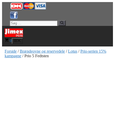
Hop
til
indhold
Søg
efter:
0
Menu
Forside
/
Brændeovne og reservedele
/
Lotus
/
Prio-serien 15%
kampagne
/ Prio 5 Fedtsten