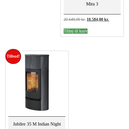
Mira 3
Den
Den
20.649,00
kr.
18.584,00
kr.
oprindelige
aktuelle
pris
pris
Tilføj til kurv
var:
er:
20.649,00 kr..
18.584,00 kr
Tilbud!
Jubilee 35 M Indian Night