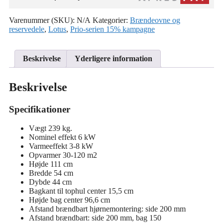
Varenummer (SKU):
N/A
Kategorier:
Brændeovne og
reservedele
,
Lotus
,
Prio-serien 15% kampagne
Beskrivelse
Yderligere information
Beskrivelse
Specifikationer
Vægt 239 kg.
Nominel effekt 6 kW
Varmeeffekt 3-8 kW
Opvarmer 30-120 m2
Højde 111 cm
Bredde 54 cm
Dybde 44 cm
Bagkant til tophul center 15,5 cm
Højde bag center 96,6 cm
Afstand brændbart hjørnemontering: side 200 mm
Afstand brændbart: side 200 mm, bag 150