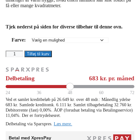
få eller mange kvadratmeter.
Tjek nederst på siden for diverse tilbehør til denne ovn.
Farve:
Prio
Tilføj til kurv
5
Fedtsten
antal
Delbetaling
683
kr. pr. måned
24
36
48
60
72
Ved et samlet kreditbeløb på 26.649 kr. over 48 mdr.: Månedlig ydelse
683 kr. Samlede kreditomk. 6.111 kr. Samlet tilbagebetaling 32.760 kr.
Debitorrente (fast) 0,00%. ÅOP (forudsat betaling via Betalingsservice)
11,04%. Der er fortrydelsesret.
Delbetaling via Sparxpres.
Læs mere.
Betal med XpresPay