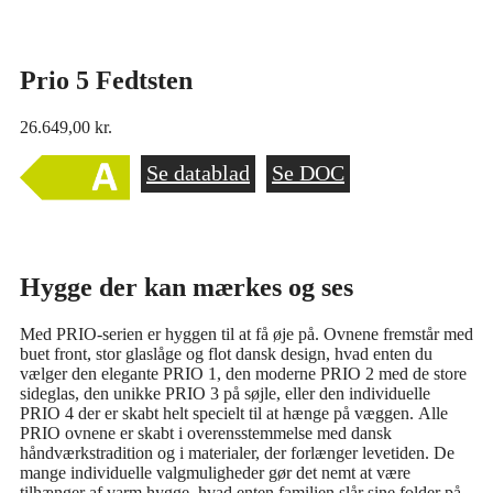
Prio 5 Fedtsten
26.649,00
kr.
Se datablad
Se DOC
Hygge der kan mærkes og ses
Med PRIO-serien er hyggen til at få øje på. Ovnene fremstår med
buet front, stor glaslåge og flot dansk design, hvad enten du
vælger den elegante PRIO 1, den moderne PRIO 2 med de store
sideglas, den unikke PRIO 3 på søjle, eller den individuelle
PRIO 4 der er skabt helt specielt til at hænge på væggen. Alle
PRIO ovnene er skabt i overensstemmelse med dansk
håndværkstradition og i materialer, der forlænger levetiden. De
mange individuelle valgmuligheder gør det nemt at være
tilhænger af varm hygge, hvad enten familien slår sine folder på