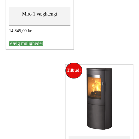
Miro 1 væghængt
14.845,00
kr.
Dette
Vælg muligheder
vare
har
flere
varianter.
Mulighederne
Tilbud!
kan
vælges
på
varesiden