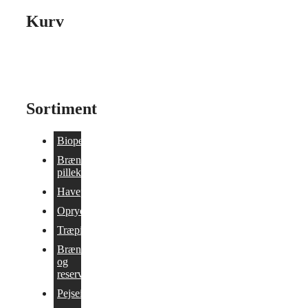
Kurv
Sortiment
Biopejse
Brænde og
pillekomfurer
Havepejs
Oprydning/Tilbud
Træpilleovne
Brændeovne
og
reservedele
Pejseindsatser