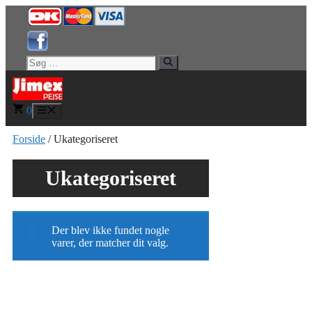
Hop
til
indhold
Søg
efter:
0
Menu
Forside
/ Ukategoriseret
Ukategoriseret
Der blev ikke fundet nogle
varer, der matcher dit valg.